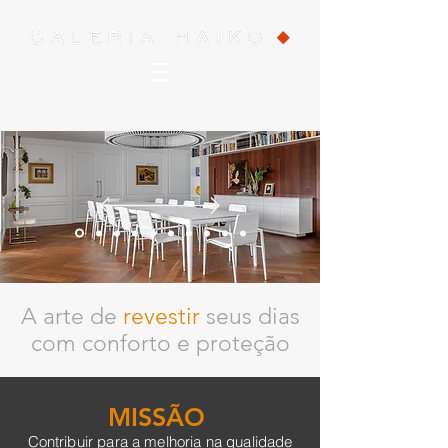
A arte de
revestir
seus dias
com conforto e proteção
MISSÃO
Contribuir para a melhoria na qualidade