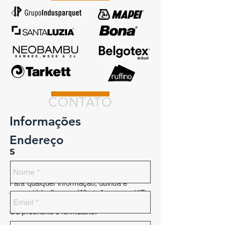
CONTATO
Informações
Endereço
s
Para qualquer informação, dúvida e
comentário, ligue ou WhatsApp:
(47)
3367-6700
.
Ou preencha o formulário: